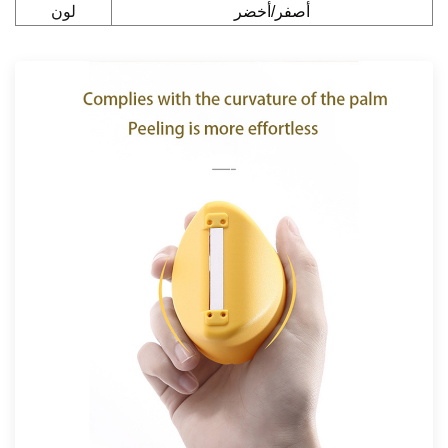
لون
أصفر/أخضر