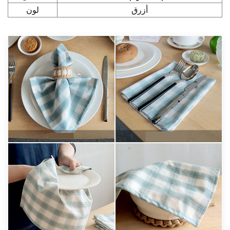
أزرق
لون