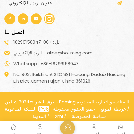
اتصل بنا
تل : +86-18296158047
البريد الإلكتروني : alice@bo-ming.com
Whatsapp : +86-18296158047
No. 903, Building A SEC 891 Haicang Dadao Haicang
District Xiamen Fujian China 361026
حقوق النشر @2024 شيامن Boming الصناعية والتجارية المحدودة
/
خريطة الموقع
الشبكة المدعومة
جميع الحقوق محفوظة .
سياسة الخصوصية
/
Xml
/
المدونة
واتس اب
اتصل بنا
منتجات
وطن