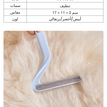
تنظيف
سمات
17 × 11 × 2 سم
مقاس
أبيض/أخضر/برتقالي
لون