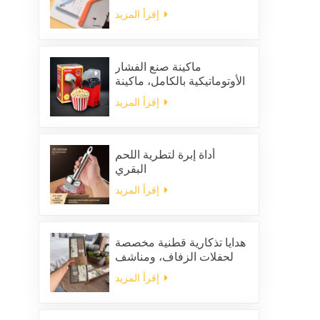
لإزالة الشعر الساكن من
إقرأ المزيد
الملابس
ماكينة صنع الفشار
الأوتوماتيكية بالكامل، ماكينة
صنع الفشار المنزلية
إقرأ المزيد
المحمولة
أداة إبرة لتطرية اللحم
البقري
إقرأ المزيد
هدايا تذكارية قطنية مخصصة
لحفلات الزفاف، ومناشف
مطبخ منزلية للتنظيف،
إقرأ المزيد
ومجموعة هدايا من المناديل
والخرق المربعة الشكل