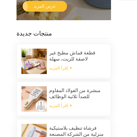
عرض المزيد
منتجات جديدة
قطعة قماش مطبخ غير
لاصقة للزيت، سهلة
التنظيف، سميكة، مربعة
إقرأ المزيد
الشكل، مطبوعة، مصنوعة
من الصوف المرجاني، قابلة
لإعادة الاستخدام، صديقة
للبيئة
مبشرة من الفولاذ المقاوم
للصدأ ثلاثية الوظائف
إقرأ المزيد
فرشاة تنظيف بلاستيكية
منزلية من الشركة المصنعة