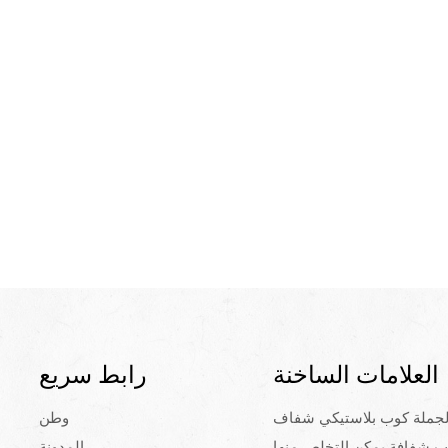
العلامات الساخنة
رابط سريع
لجملة كوب بلاستيكي شفاف
وطن
ب شفافة يمكن التخلص منها
المدونة