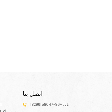
اتصل بنا
تل : +86-18296158047
ا
أكوا