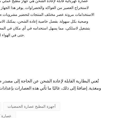
عصارة كهربائية قابلة لإعادة الشحن هي جهاز مطبخ عملي 
Português
لاستخراج العصير من الفواكه والخضراوات. يوفر هذا الجهاز 
الاستخدامات مرونة عصر مختلف المنتجات لتحضير مشروبات ط
Nederlands
وصحية بكل سهولة. بفضل خاصية إعادة الشحن، يمكنك الاست
Türkçe
بتشغيل لاسلكي، مما يسهل استخدامه في أي مكان في المطب
حتى في الهواء الطلق.
العربية
تُغني البطارية القابلة لإعادة الشحن عن الحاجة إلى مصدر ط
ومغذية. إضافةً إلى ذلك، غالبًا ما تأتي هذه العصارات بإعدا
أجهزة المطبخ عصارة الحمضيات
عصارة ك