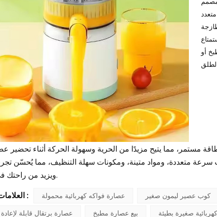
مصمم
متعدد
ازجة
متاع
خ أو
اقة مستمر، مما يتيح مزيدًا من الحرية وسهولة الحركة أثناء تحضير عص
دات سرعة متعددة، ومواد متينة، ومكونات سهلة التنظيف، مما يُحسّن تجر
ويزيد من راحتك في المطبخ.
العلامات الساخنة :
كوب عصير ليمون صغير
عصارة فواكه كهربائية محمولة
هربائية صغيرة بطيئة
بيع عصارة مطبخ
عصارة برتقال قابلة لإعادة