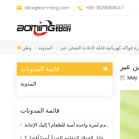
alice@bo-ming.com
+86-18296158047
المدونة
وطن
قائمة المدونات
May 
المدونة
قائمة المدونات
هل أدوات المائدة البلاستيكية التي تُستخدم لمرة واحدة آمنة للطعام؟ إليك الإجابة
مبشرات المطبخ البلاستيكية مقابل الفولاذ المقاوم للصدأ: أيهما أفضل؟