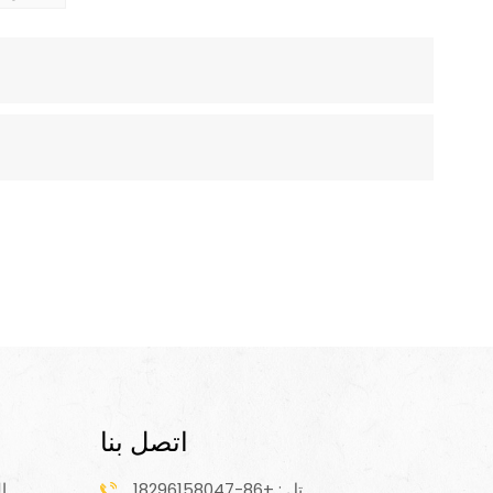
اتصل بنا
تل : +86-18296158047
ا