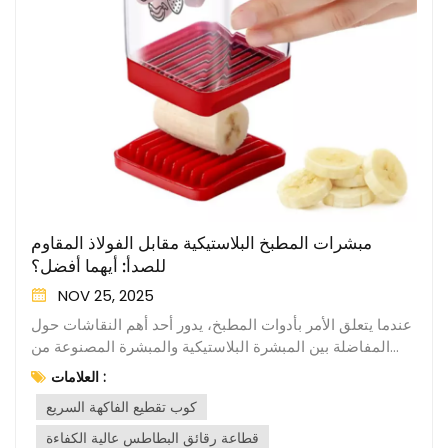
مبشرات المطبخ البلاستيكية مقابل الفولاذ المقاوم
للصدأ: أيهما أفضل؟
NOV 25, 2025
عندما يتعلق الأمر بأدوات المطبخ، يدور أحد أهم النقاشات حول
المفاضلة بين المبشرة البلاستيكية والمبشرة المصنوعة من
الفولاذ المقاوم للصدأ. لكل نوع مزاياه وعيوبه، مما يجعل
العلامات :
الاختيار مسألة تفضيل شخصي واحتياجات محددة في المطبخ.
كوب تقطيع الفاكهة السريع
في هذه المدونة، سنتناول خصائص كل نوع من أنواع المبشرات
لمساعدتك في تحديد النوع الأنسب لمشاريعك في الطهي. تُعدّ
قطاعة رقائق البطاطس عالية الكفاءة