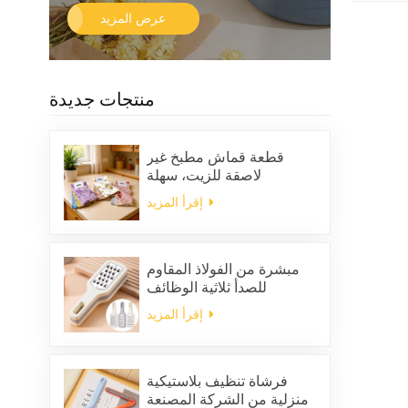
عرض المزيد
منتجات جديدة
قطعة قماش مطبخ غير
لاصقة للزيت، سهلة
التنظيف، سميكة، مربعة
إقرأ المزيد
الشكل، مطبوعة، مصنوعة
من الصوف المرجاني، قابلة
لإعادة الاستخدام، صديقة
للبيئة
مبشرة من الفولاذ المقاوم
للصدأ ثلاثية الوظائف
إقرأ المزيد
فرشاة تنظيف بلاستيكية
منزلية من الشركة المصنعة