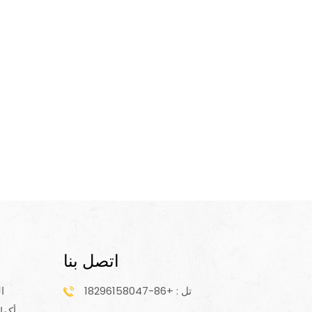
اتصل بنا
تل : +86-18296158047
ا
أكوا