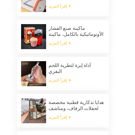
لإزالة الشعر الساكن من
إقرأ المزيد
الملابس
ماكينة صنع الفشار
الأوتوماتيكية بالكامل، ماكينة
صنع الفشار المنزلية
إقرأ المزيد
المحمولة
أداة إبرة لتطرية اللحم
البقري
إقرأ المزيد
هدايا تذكارية قطنية مخصصة
لحفلات الزفاف، ومناشف
مطبخ منزلية للتنظيف،
إقرأ المزيد
ومجموعة هدايا من المناديل
والخرق المربعة الشكل