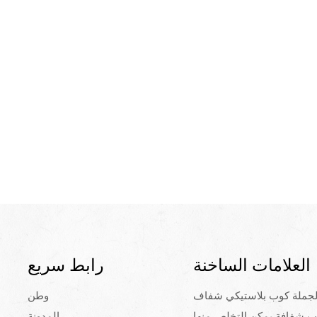
العلامات الساخنة
رابط سريع
لجملة كوب بلاستيكي شفاف
وطن
ب شفافة يمكن التخلص منها
المدونة