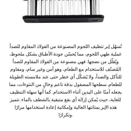
تُسهّل إبر تنظيف اللحوم المصنوعة من الفولاذ المقاوم للصدأ
عملية طهي اللحوم، مما يُحسّن جودة الأطباق بشكل ملحوظ،
ويُقلّل من نضجها. فهي مصنوعة من الفولاذ المقاوم للصدأ
المُصنّف للاستخدام مع الطعام، وهو آمن وغير سام، ومقاوم
للتآكل والصدأ، ولا يُشكّل أي خطر حتى عند ملامسته الطويلة
للطعام. سطحها المصقول بدقة ناعم وخالٍ من النتوءات، مما
يجعله آمنًا على اليدين أثناء الاستخدام. كما أنها سهلة التنظيف
للغاية، حيث يُمكن إزالة أي بقع متبقية بالشطف بالماء. تتميز
هذه الإبر بمتانتها العالية وإمكانية إعادة استخدامها مرارًا
وتكرارًا.