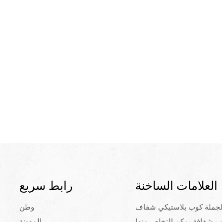
العلامات الساخنة
رابط سريع
لجملة كوب بلاستيكي شفاف
وطن
ب شفافة يمكن التخلص منها
المدونة