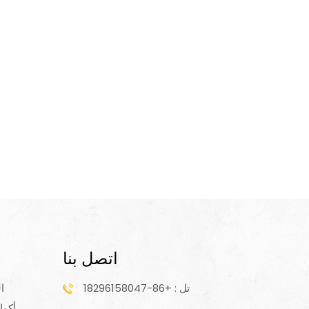
اتصل بنا
تل : +86-18296158047
ا
أكوا