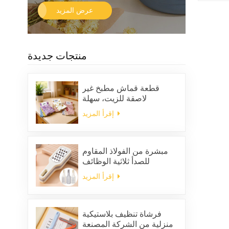
عرض المزيد
منتجات جديدة
قطعة قماش مطبخ غير
لاصقة للزيت، سهلة
التنظيف، سميكة، مربعة
إقرأ المزيد
الشكل، مطبوعة، مصنوعة
من الصوف المرجاني، قابلة
لإعادة الاستخدام، صديقة
للبيئة
مبشرة من الفولاذ المقاوم
للصدأ ثلاثية الوظائف
إقرأ المزيد
فرشاة تنظيف بلاستيكية
منزلية من الشركة المصنعة