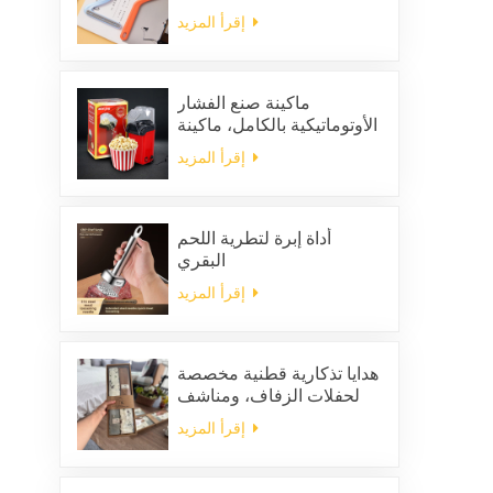
لإزالة الشعر الساكن من
إقرأ المزيد
الملابس
ماكينة صنع الفشار
الأوتوماتيكية بالكامل، ماكينة
صنع الفشار المنزلية
إقرأ المزيد
المحمولة
أداة إبرة لتطرية اللحم
البقري
إقرأ المزيد
هدايا تذكارية قطنية مخصصة
لحفلات الزفاف، ومناشف
مطبخ منزلية للتنظيف،
إقرأ المزيد
ومجموعة هدايا من المناديل
والخرق المربعة الشكل