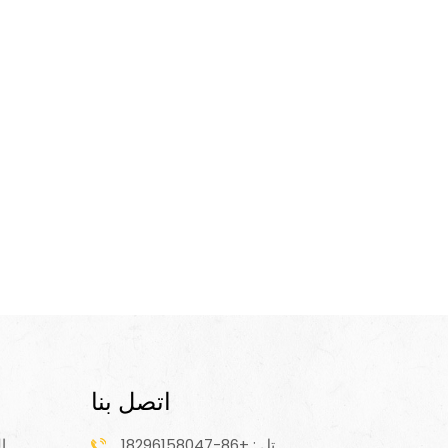
اتصل بنا
تل : +86-18296158047
ا