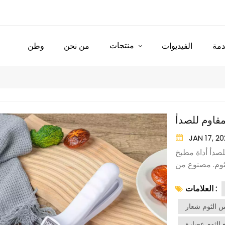
منتجات
مة
الفيديوات
من نحن
وطن
مقاوم للصدأ
JAN 17, 2
لصدأ أداة مطبخ
وم. مصنوع من
اءً طويل الأمد.
العلامات :
وم ثم ضع فصًا
 المكبس معًا.
ي الحجرة، مما
ع الثوم عصارة
فرمه بشكل فعال. يضمن الهيكل الفولاذي