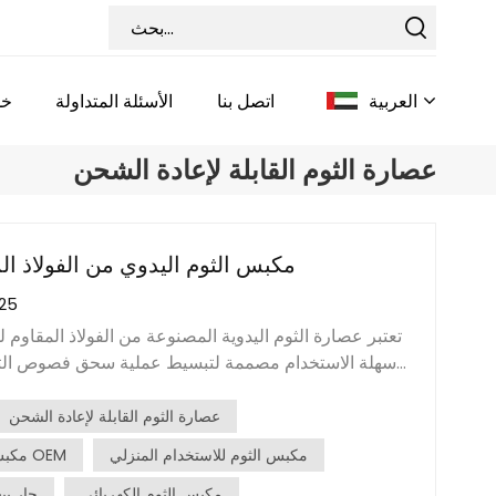
العربية
اتصل بنا
الأسئلة المتداولة
خد
عصارة الثوم القابلة لإعادة الشحن
English
Français
مكبس الثوم اليدوي من الفولاذ ال
025
Deutsch
تعتبر عصارة الثوم اليدوية المصنوعة من الفولاذ المقاوم ل
Italiano
سهلة الاستخدام مصممة لتبسيط عملية سحق فصوص الث
الفولاذ المقاوم للصدأ المتين، ويتميز بهيكل قوي يضمن أد
Pусский
استخدام عصارة الثوم بسيط وفعال. أولاً، قشر فصوص الث
عصارة الثوم القابلة لإعادة الشحن
واحدًا أو أكثر في حجرة الضغط. ثم اضغط بقوة على مقابض
مكبس الثوم للاستخدام المنزلي
مكبس الثوم شعار OEM
Español
أثناء الضغط، يتم دفع الفصوص من خلال فتحات صغيرة ف
مكبس الثوم الكهربائي
حار بي
يؤدي إلى سحق الثوم و