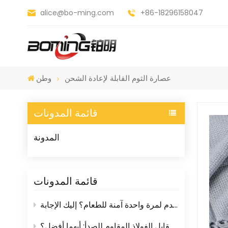
alice@bo-ming.com
+86-18296158047
عصارة الثوم القابلة لإعادة الشحن
وطن
قائمة المدونات
المدونة
قائمة المدونات
هل أدوات المائدة البلاستيكية التي تُستخدم لمرة واحدة آمنة للطعام؟ إليك الإجابة
مبشرات المطبخ البلاستيكية مقابل الفولاذ المقاوم للصدأ: أيهما أفضل؟