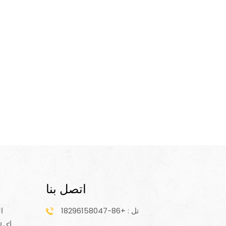
اتصل بنا
تل : +86-18296158047
ا
أكوا