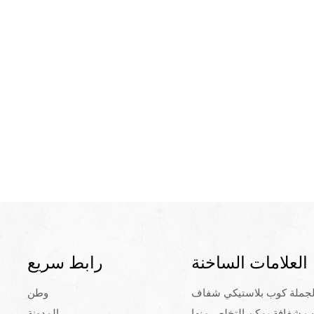
العلامات الساخنة
رابط سريع
لجملة كوب بلاستيكي شفاف
وطن
ب شفافة يمكن التخلص منها
المدونة