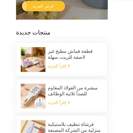
عرض المزيد
منتجات جديدة
قطعة قماش مطبخ غير
لاصقة للزيت، سهلة
التنظيف، سميكة، مربعة
إقرأ المزيد
الشكل، مطبوعة، مصنوعة
من الصوف المرجاني، قابلة
لإعادة الاستخدام، صديقة
للبيئة
مبشرة من الفولاذ المقاوم
للصدأ ثلاثية الوظائف
إقرأ المزيد
فرشاة تنظيف بلاستيكية
منزلية من الشركة المصنعة