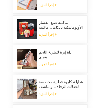
لإزالة الشعر الساكن من
إقرأ المزيد
الملابس
ماكينة صنع الفشار
الأوتوماتيكية بالكامل، ماكينة
صنع الفشار المنزلية
إقرأ المزيد
المحمولة
أداة إبرة لتطرية اللحم
البقري
إقرأ المزيد
هدايا تذكارية قطنية مخصصة
لحفلات الزفاف، ومناشف
مطبخ منزلية للتنظيف،
إقرأ المزيد
ومجموعة هدايا من المناديل
والخرق المربعة الشكل