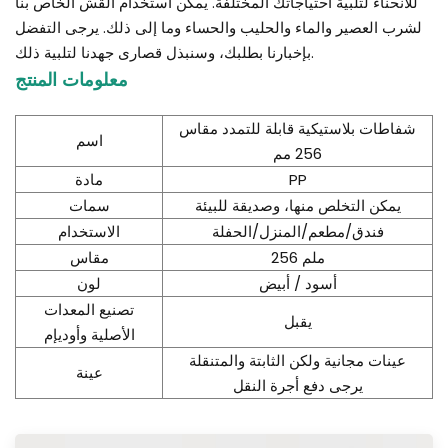
للانحناء لتلبية احتياجاتك المختلفة. يمكن استخدام القش الخاص بنا
لشرب العصير والماء والحليب والحساء وما إلى ذلك. يرجى التفضل
بإخبارنا بطلبك، وسنبذل قصارى جهدنا لتلبية ذلك.
معلومات المنتج
شفاطات بلاستيكية قابلة للتمدد مقاس
اسم
256 مم
PP
مادة
يمكن التخلص منها، وصديقة للبيئة
سمات
فندق/مطعم/المنزل/الحفلة
الاستخدام
256 ملم
مقاس
أسود / أبيض
لون
تصنيع المعدات
يقبل
الأصلية وأوديإم
عينات مجانية ولكن الثابتة والمتنقلة
عينة
يرجى دفع أجرة النقل