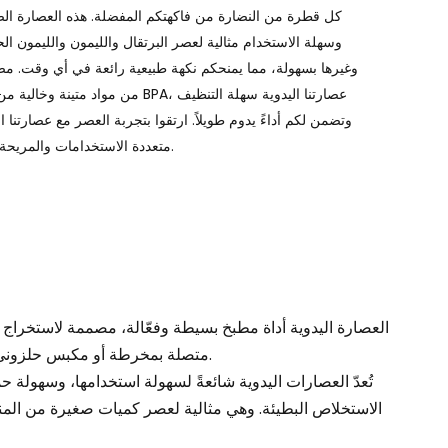
Português
كل قطرة من النضارة من فاكهتكم المفضلة. هذه العصارة ال
وسهلة الاستخدام مثالية لعصر البرتقال والليمون والليمون ا
Nederlands
وغيرها بسهولة، مما يمنحكم نكهة طبيعية رائعة في أي وقت. م
من مواد متينة وخالية من مادة BPA، عصارتنا اليدوية س
Türkçe
وتضمن لكم أداءً يدوم طويلاً. ارتقوا بتجربة العصر مع عصارتنا ال
متعددة الاستخدامات والمريحة اليوم.
العربية
العصارة اليدوية أداة مطبخ بسيطة وفعّالة، مصممة لاستخراج ا
متصلة بمخرطة أو مكبس حلزوني، مما يسمح للمستخدم بالضغط أو السحق أو لفّ الفاكهة يدويًا لاستخراج العصير.
تُعدّ العصارات اليدوية شائعةً لسهولة استخدامها، وسهولة ح
الاستخلاص البطيئة. وهي مثالية لعصر كميات صغيرة من المنتج