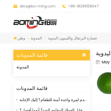
alice@bo-ming.com
+86-18296158047
عصارة البرتقال والليمون اليدوية
المدونة
وطن
ليدوية
قائمة المدونات
May 
المدونة
قائمة المدونات
هل أدوات المائدة البلاستيكية التي تُستخدم لمرة واحدة آمنة للطعام؟ إليك الإجابة
مبشرات المطبخ البلاستيكية مقابل الفولاذ المقاوم للصدأ: أيهما أفضل؟