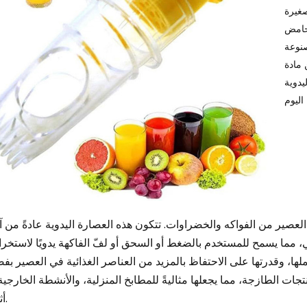
صغيرة
لحامض
صنوعة
هلة التنظيف
يدوية
لعصير من الفواكه والخضراوات. تتكون هذه العصارة اليدوية عادةً من آل
ملها، وقدرتها على الاحتفاظ بالمزيد من العناصر الغذائية في العصير ب
ات الطازجة، مما يجعلها مثاليةً للمطابخ المنزلية، والأنشطة الخارجية
أثناء التنقل.