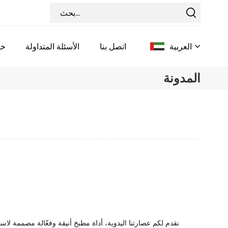
العربية
اتصل بنا
الأسئلة المتداولة
خد
المدونة
English
Français
Deutsch
Italiano
Pусский
Español
نقدم لكم عصارتنا اليدوية، أداة مطبخ أنيقة وفعّالة مصممة لاس