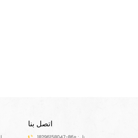
اتصل بنا
تل : +86-18296158047
ا