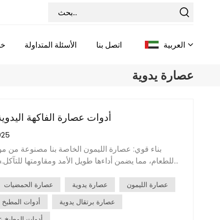
العربية
اتصل بنا
الأسئلة المتداولة
خد
عصارة يدوية
English
Français
أدوات عصارة الفاكهة اليدوية 
025
Deutsch
بناء قوي: عصارة الليمون الخاصة بنا مصنوعة من مو
Italiano
للطعام، مما يضمن أداءها طويل الأمد ومقاومتها للتآكل.
مقبض مريح يوفر قبضة مريحة، مما يسمح لك باستخراج ا
Pусский
ببساطة، اقطع الليمونة إلى نصفين، وضعها على العصارة
عصارة الليمون
عصارة يدوية
عصارة الحمضيات
لاستخراج العصير.استخراج فعال: يقوم مخروط العصير 
عصارة برتقال يدوية
أدوات المطبخ 
Español
باستخراج كل قطرة من العصير من الليمون بشكل فع
أدوات المطبخ ع
أقصى قدر من العائد. استمتع بعصير الحمضيات الطازج: ب