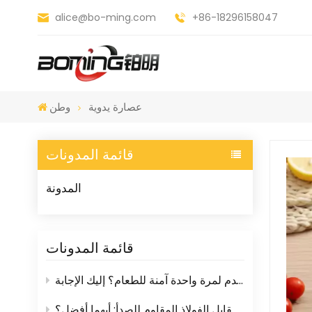
alice@bo-ming.com
+86-18296158047
عصارة يدوية
وطن
قائمة المدونات
المدونة
قائمة المدونات
هل أدوات المائدة البلاستيكية التي تُستخدم لمرة واحدة آمنة للطعام؟ إليك الإجابة
مبشرات المطبخ البلاستيكية مقابل الفولاذ المقاوم للصدأ: أيهما أفضل؟