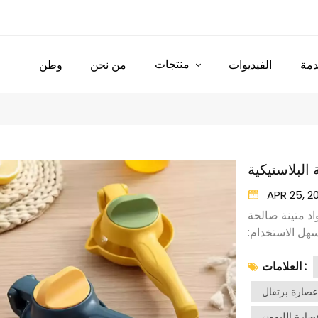
منتجات
مة
الفيديوات
من نحن
وطن
البلاستيكية
APR 25, 2
اد متينة صالحة
سهل الاستخدام:
لعصير بسهولة.
العلامات :
، واضغط عليها
المصمم خصيصًا
عصارة برتقال
ال، مما يمنحك
صارة الليمون
استخدام عصارة