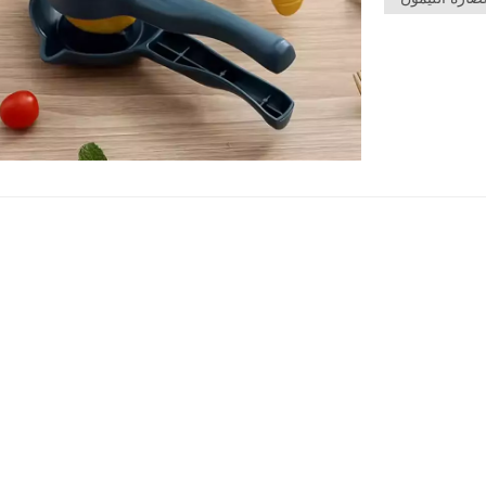
 اللذيذ بسهولة
، والمزيد.صحي
لى الكهرباء أو
ضافات أو مواد
لليمون ومبشرة
 لك باستكشاف