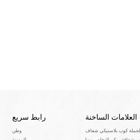
العلامات الساخنة
رابط سريع
لجملة كوب بلاستيكي شفاف
وطن
ب شفافة يمكن التخلص منها
المدونة