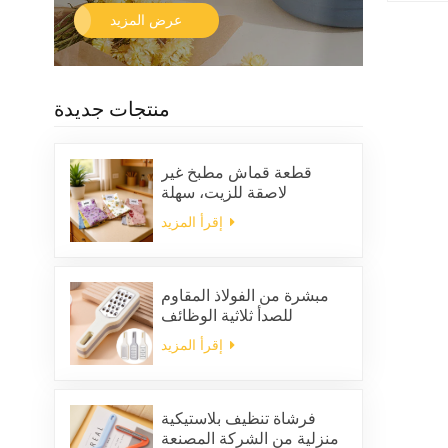
عرض المزيد
منتجات جديدة
قطعة قماش مطبخ غير
لاصقة للزيت، سهلة
التنظيف، سميكة، مربعة
إقرأ المزيد
الشكل، مطبوعة، مصنوعة
من الصوف المرجاني، قابلة
لإعادة الاستخدام، صديقة
للبيئة
مبشرة من الفولاذ المقاوم
للصدأ ثلاثية الوظائف
إقرأ المزيد
فرشاة تنظيف بلاستيكية
منزلية من الشركة المصنعة