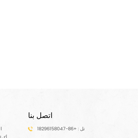
اتصل بنا
تل : +86-18296158047
ا
أكوا