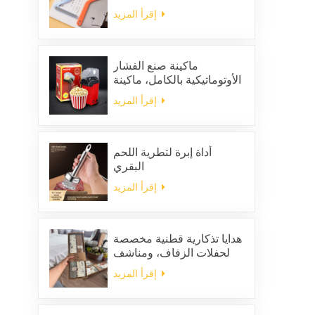
لإزالة الشعر الساكن من
إقرأ المزيد
الملابس
ماكينة صنع الفشار
الأوتوماتيكية بالكامل، ماكينة
صنع الفشار المنزلية
إقرأ المزيد
المحمولة
أداة إبرة لتطرية اللحم
البقري
إقرأ المزيد
هدايا تذكارية قطنية مخصصة
لحفلات الزفاف، ومناشف
مطبخ منزلية للتنظيف،
إقرأ المزيد
ومجموعة هدايا من المناديل
والخرق المربعة الشكل