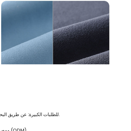
للكميات الصغيرة: الشحن السريع مثل DHL أو UPS أو FEDEX أو TNT. للطلبات الكبيرة: عن طريق البحر أو الجو.
نحن شركة تصنيع قطع غيار معدنية وبلاستيكية أصلية (OEM) ومصممة حسب الطلب (ODM).