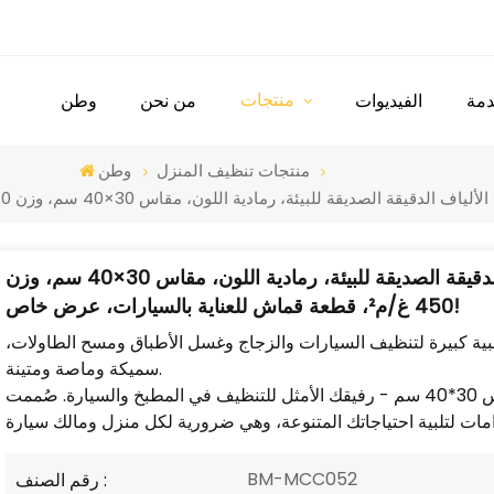
منتجات
مة
الفيديوات
من نحن
وطن
منتجات تنظيف المنزل
وطن
منشفة مربعة من جلد الغزال المصنوع من الألياف الدقيقة الصديقة للبيئة، رمادية اللون، مقاس 30×40 سم، وزن
450 غ/م²، قطعة قماش للعناية بالسيارات، عرض خاص!
لياف الدقيقة مقاس 30*40 تحظى بشعبية كبيرة لتنظيف السيارات والزجاج وغسل الأطباق ومسح الطاولات،
سميكة وماصة ومتينة.
تعرّف على قطعة قماش المايكروفايبر الشهيرة لدينا بمقاس 30*40 سم - رفيقك الأمثل للتنظيف في المطبخ والسيارة. صُممت
BM-MCC052
رقم الصنف :