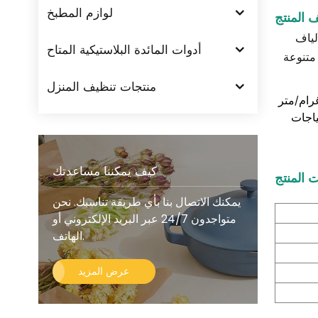
لوازم المطبخ
المنتج
لياف
أدوات المائدة البلاستيكية المتاح
 متنوعة
منتجات تنظيف المنزل
حصى من المستخدمين الراضين الذين جعلوا قطعة قماش المايكروفايبر هذه، بمقاس 30 × 40 سم ووزن 500 غرام/متر
ياجات
كيف يمكننا مساعدتك
 المنتج
يمكنك الاتصال بنا بأي طريقة تناسبك. نحن
متواجدون 24/7 عبر البريد الإلكتروني أو
الهاتف.
عرض المزيد