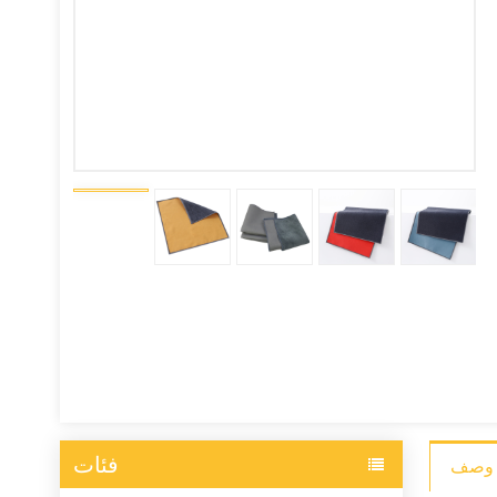
فئات
وصف