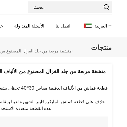
العربية
اتصل بنا
الأسئلة المتداولة
خد
منتجات
منشفة مربعة من جلد الغزال المصنوع من الألياف الدقيقة الصديقة للبيئة، رمادية اللون، مقاس 30×40 سم، وزن 450 غ/م²، قطعة قماش للعناية بالسيارات، عرض خاص!
English
Français
Deutsch
قطعة قماش من الأ
Italiano
Pусский
هذه القطعة متعددة الاستخدامات لتلبية احتياجاتك المتنوعة، وهي ضرورية لكل منزل ومالك سيارة.
Español