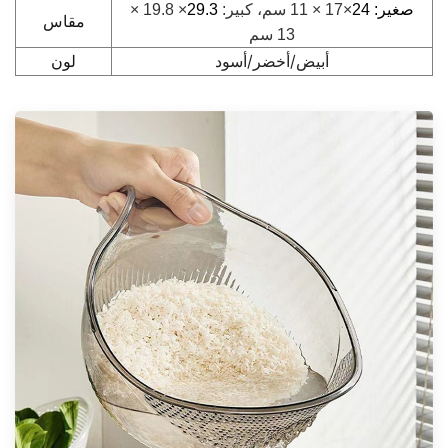
صغير: 24
×17 × 11 سم، كبير:
29.3
× 19.8 ×
مقاس
13 سم
لون
أبيض/أخضر/أسود