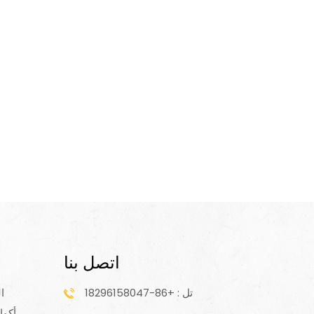
اتصل بنا
تل : +86-18296158047
ا
أكوا