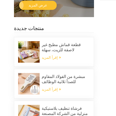
عرض المزيد
منتجات جديدة
قطعة قماش مطبخ غير
لاصقة للزيت، سهلة
التنظيف، سميكة، مربعة
إقرأ المزيد
الشكل، مطبوعة، مصنوعة
من الصوف المرجاني، قابلة
لإعادة الاستخدام، صديقة
للبيئة
مبشرة من الفولاذ المقاوم
للصدأ ثلاثية الوظائف
إقرأ المزيد
فرشاة تنظيف بلاستيكية
منزلية من الشركة المصنعة