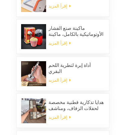
لإزالة الشعر الساكن من
إقرأ المزيد
الملابس
ماكينة صنع الفشار
الأوتوماتيكية بالكامل، ماكينة
صنع الفشار المنزلية
إقرأ المزيد
المحمولة
أداة إبرة لتطرية اللحم
البقري
إقرأ المزيد
هدايا تذكارية قطنية مخصصة
لحفلات الزفاف، ومناشف
مطبخ منزلية للتنظيف،
إقرأ المزيد
ومجموعة هدايا من المناديل
والخرق المربعة الشكل