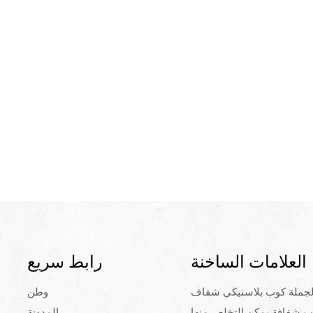
العلامات الساخنة
رابط سريع
لجملة كوب بلاستيكي شفاف
وطن
ب شفافة يمكن التخلص منها
المدونة