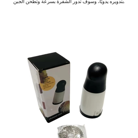
بتدويره يدويًا، وسوف تدور الشفرة بسرعة وتطحن الجبن.