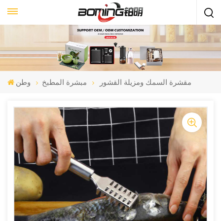
مقشرة السمك ومزيلة القشور
مبشرة المطبخ
وطن