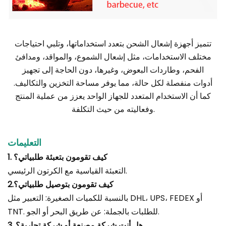
تتميز أجهزة إشعال الشحن بتعدد استخداماتها، وتلبي احتياجات
مختلف الاستخدامات، مثل إشعال الشموع، والمواقد، ومدافئ
الفحم، وطاردات البعوض، وغيرها، دون الحاجة إلى تجهيز
أدوات منفصلة لكل حالة، مما يوفر مساحة التخزين والتكاليف.
كما أن الاستخدام المتعدد للجهاز الواحد يعزز من عملية المنتج
وفعاليته من حيث التكلفة.
التعليمات
1. كيف تقومون بتعبئة طلبياتي؟
التعبئة القياسية مع الكرتون الرئيسي.
2.كيف تقومون بتوصيل طلبياتي؟
بالنسبة للكميات الصغيرة: التعبير مثل DHL، UPS، FEDEX أو
TNT. للطلبات بالجملة: عن طريق البحر أو الجو.
3. هل أنت شركة مصنعة أو شركة تجارية؟