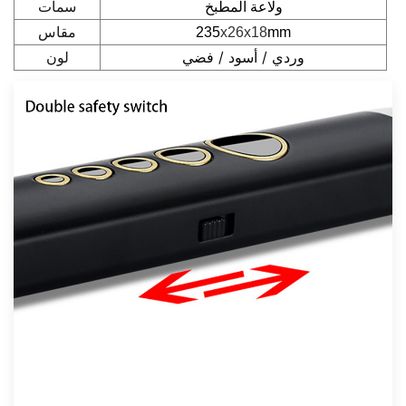
سمات
ولاعة المطبخ
مقاس
235
x26x18
mm
لون
وردي / أسود / فضي