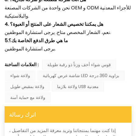
نحن واحدة من الشركات المصنعة OEM و ODM للأجزاء المعدنية
والبلاستيكية.
4. هل يمكننا تخصيص الشعار على المنتج أو العبوة؟
نعم، الشعار المخصص متاح. يرجى استشارة الموظفين.
5.ما هي طرق الدفع الخاصة بك؟
يرجى استشارة الموظفين.
قوس شواء أخف وزناً ذو رقبة طويلة
العلامات الساخنة :
شاشة عرض كهربائية LED بزاوية 360 درجة
ولاعة شواء
ولاعة بلازما USB معدنية
ولاعة بمقبض طويل
ولاعة مع حماية آمنة
اترك رسالة
إذا كنت مهتما بمنتجاتنا وتريد معرفة المزيد من التفاصيل ،