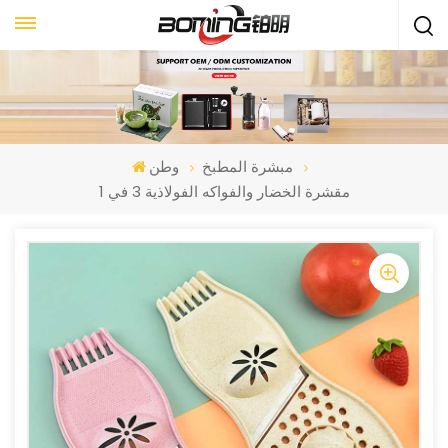
مبشرة المطبخ
وطن
مقشرة الخضار والفواكه الفولاذية 3 في 1