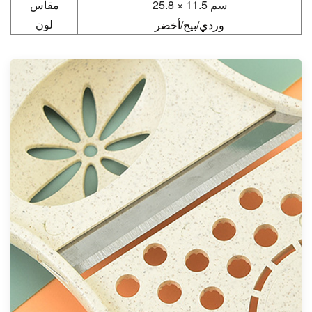
25.8 × 11.5 سم
مقاس
وردي/بيج/أخضر
لون