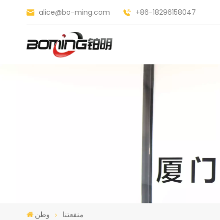
alice@bo-ming.com
+86-18296158047
منفعتنا
وطن