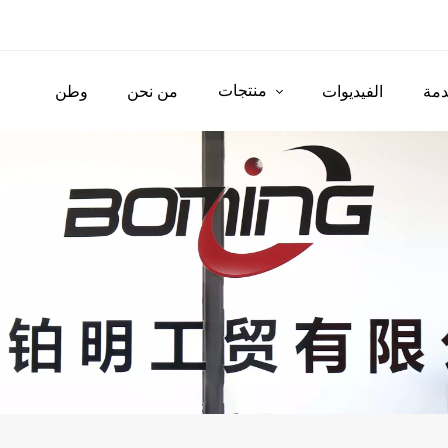
منتجات
مة
الفيديوات
من نحن
وطن